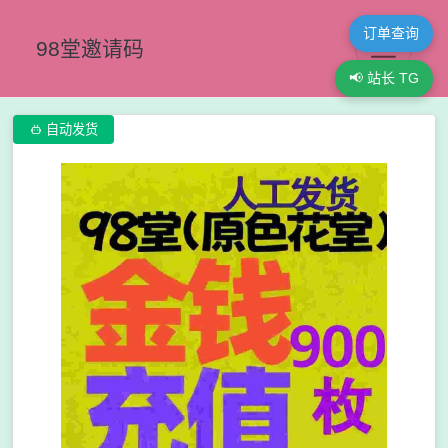
订单查询
98堂邀请码
📢 站长 TG

自动发货