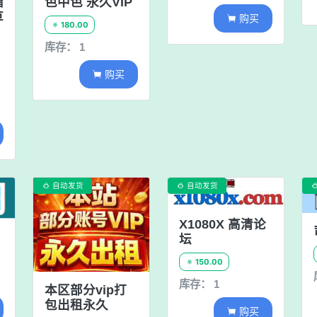
榴
色中色 永久VIP
草
购买

180.00

库存： 1
购买

自动发货
自动发货


X1080X 高清论
坛
150.00

库存： 1
本区部分vip打
包出租永久
购买
