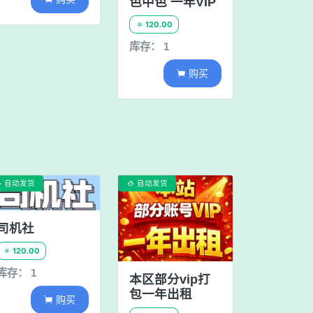
色中色 一年VIP
120.00

库存： 1
购买

自动发货
自动发货


司机社
120.00

库存： 1
本区部分vip打
包一年出租
购买
