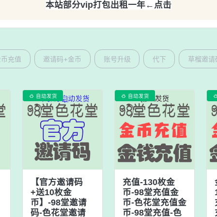
本站部分vip打包出租一年←点击
金币充值
邀请码+金币
账号升级
代下
草榴邀请
自动发货
自动发货


【官方邀请码
充值-130枚金
+送10枚金
币-98堂充值金
币】-98堂邀请
币-色花堂充值金
码-色花堂邀请
币-98堂充值-色