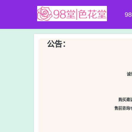
9
公告：
诚
购买邀请
售前咨询/