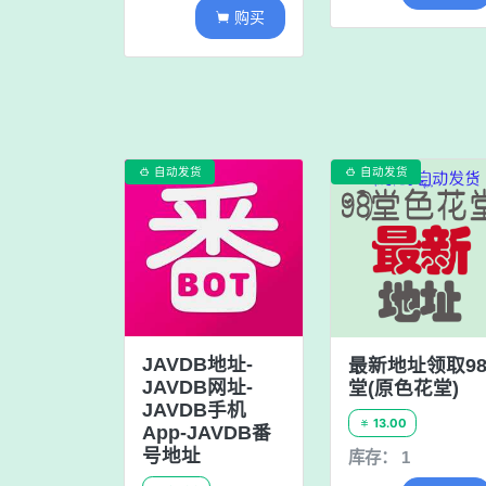
购买

自动发货
自动发货


JAVDB地址-
最新地址领取9
JAVDB网址-
堂(原色花堂)
JAVDB手机
13.00

App-JAVDB番
号地址
库存： 1