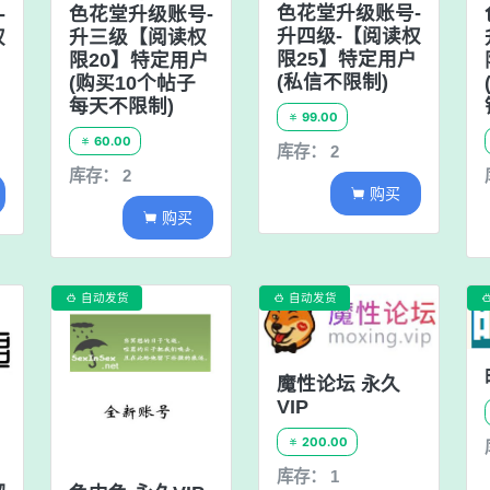
色花堂升级账号-
色花堂升级账号-
-
升四级-【阅读权
升三级【阅读权
权
限25】特定用户
限20】特定用户
户
(私信不限制)
(购买10个帖子
每天不限制)
99.00

60.00

库存： 2
库存： 2
购买

购买

自动发货
自动发货


魔性论坛 永久
VIP
200.00

库存： 1