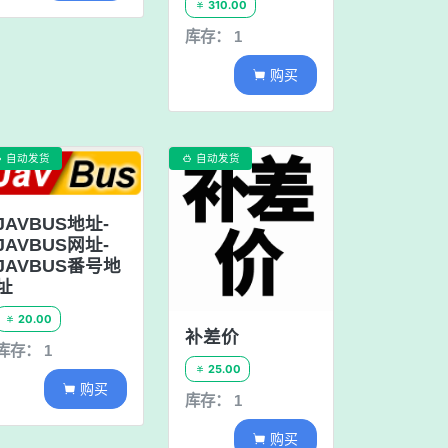
310.00

库存： 1
购买

自动发货
自动发货


JAVBUS地址-
JAVBUS网址-
JAVBUS番号地
址
20.00

补差价
库存： 1
25.00

购买

库存： 1
购买
