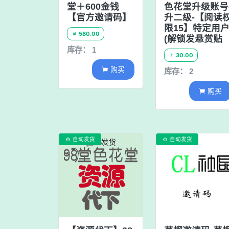
堂＋600金钱
色花堂升级账号
【官方邀请码】
升二级-【阅读
限15】特定用
580.00

(解锁发悬赏贴
库存： 1
30.00

购买

库存： 2
购买

自动发货
自动发货

