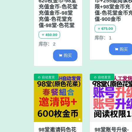
620枚金币-98堂
币+255级阅读
充值金币-色花堂
限+98堂金币充
充值金币-98堂
值-色花堂金币
充值-色花堂充
值-900金币
值-98堂-色花堂
675.00

450.00

库存： 1
库存： 2
购买

购买

自动发货
自动发货


98堂邀请码色花
98堂账号升级-