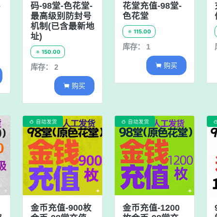
-
码-98堂-色花堂-
花堂充值-98堂-
最高级别防封号
色花堂
机制(已含最新地
115.00

址)
库存： 1
150.00

购买

库存： 2
购买

自动发货
自动发货


金币充值-900枚
金币充值-1200