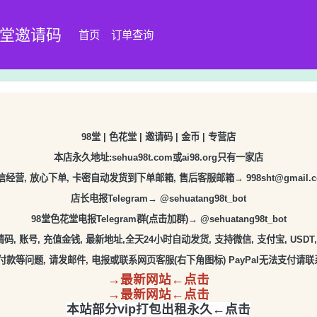
8堂邀请码
首页
订单查询
98堂 | 色花堂 | 邀请码 | 金币 | 专营店
本店永久地址:sehua98t.com或ai98.org只有一家店
信经营, 放心下单, 卡密自动发货到下单邮箱, 售后客服邮箱→
998sht@gmail.
店长电报Telegram→ @sehuatang98t_bot
98堂色花堂电报Telegram群(点击加群)→ @sehuatang98t_bot
码, 账号, 充值金钱, 最新地址,全天24小时自动发货, 支持微信, 支付宝, USDT, P
付款等问题, 请发邮件, 电报或联系网页客服(右下角图标) PayPal无法支付请
→最新网站←点击
→最新网站←点击
本站部分vip打包出租永久←点击