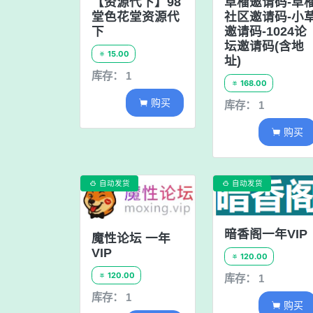
【资源代下】98
草榴邀请码-草
堂色花堂资源代
社区邀请码-小
下
邀请码-1024论
坛邀请码(含地
15.00

址)
库存： 1
168.00

购买

库存： 1
购买

自动发货
自动发货


暗香阁一年VIP
魔性论坛 一年
VIP
120.00

120.00

库存： 1
库存： 1
购买
