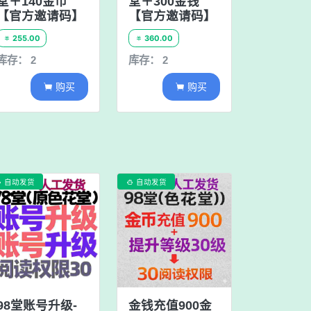
堂＋140金币
堂＋300金钱
【官方邀请码】
【官方邀请码】
255.00
360.00


库存： 2
库存： 2
购买
购买


自动发货
自动发货


98堂账号升级-
金钱充值900金