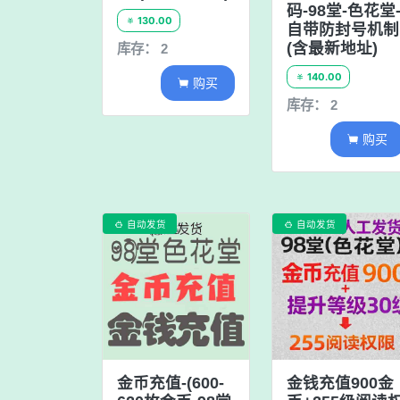
码-98堂-色花堂
130.00

自带防封号机制
(含最新地址)
库存： 2
140.00

购买

库存： 2
购买

自动发货
自动发货


金币充值-(600-
金钱充值900金