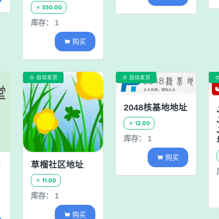
550.00

库存： 1
购买

自动发货
自动发货


2048核基地地址
12.00

库存： 1
购买

8
草榴社区地址
11.00

库存： 1
购买
