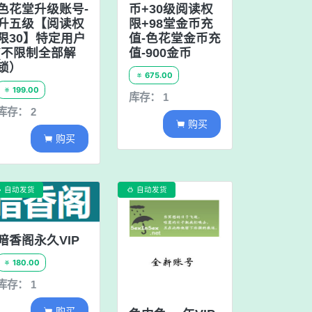
色花堂升级账号-
币+30级阅读权
升五级【阅读权
限+98堂金币充
限30】特定用户
值-色花堂金币充
(不限制全部解
值-900金币
锁）
675.00

199.00

库存： 1
库存： 2
购买

购买

自动发货
自动发货


暗香阁永久VIP
180.00

库存： 1
购买
